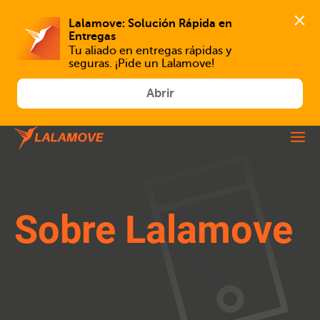
Lalamove: Solución Rápida en 
Tu aliado en entregas rápidas y 
seguras. ¡Pide un Lalamove!
Abrir
Sobre Lalamove