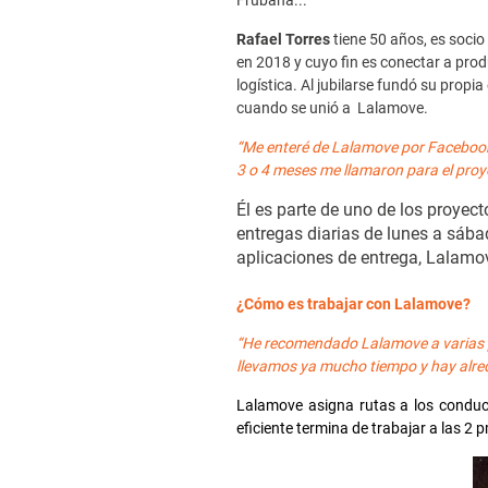
Frubana...
Rafael Torres
tiene 50 años, es soci
en 2018 y cuyo fin es conectar a pro
logística. Al jubilarse fundó su prop
cuando se unió a Lalamove.
“Me enteré de Lalamove por Facebook, 
3 o 4 meses me llamaron para el proy
Él es parte de uno de los proyect
entregas diarias de lunes a sáb
aplicaciones de entrega, Lalamov
¿Cómo es trabajar con Lalamove?
“He recomendado Lalamove a varias p
llevamos ya mucho tiempo y hay alred
Lalamove asigna rutas a los conduct
eficiente termina de trabajar a las 2 p