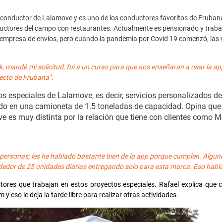
o conductor de Lalamove y es uno de los conductores favoritos de Fruba
ductores del campo con restaurantes. Actualmente es pensionado y trab
ia empresa de envíos, pero cuando la pandemia por Covid 19 comenzó, las 
mandé mi solicitud, fui a un curso para que nos enseñaran a usar la app 
ecto de Frubana”.
os especiales de Lalamove, es decir, servicios personalizados de
ado en una camioneta de 1.5 toneladas de capacidad. Opina que 
e es muy distinta por la relación que tiene con clientes como 
ersonas; les he hablado bastante bien de la app porque cumplen. Algun
edor de 25 unidades diarias entregando solo para esta marca. Eso habla
ores que trabajan en estos proyectos especiales. Rafael explica que 
m y eso le deja la tarde libre para realizar otras actividades.