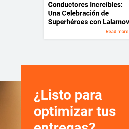
Conductores Increíbles:
Una Celebración de
Superhéroes con Lalamo
Read more
¿Listo para
optimizar tus
entregas?