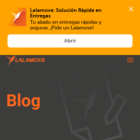
Lalamove: Solución Rápida en 
Tu aliado en entregas rápidas y 
seguras. ¡Pide un Lalamove!
Abrir
Blog