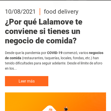
10/08/2021
10/08/2021
10/08/2021
food delivery
food delivery
food delivery
¿Por qué Lalamove te
¿Por qué Lalamove te
¿Por qué Lalamove te
conviene si tienes un
conviene si tienes un
conviene si tienes un
negocio de comida?
negocio de comida?
negocio de comida?
Desde que la pandemia por
Desde que la pandemia por
Desde que la pandemia por
COVID-19
COVID-19
COVID-19
comenzó, varios
comenzó, varios
comenzó, varios
negocios
negocios
negocios
de comida
de comida
de comida
(restaurantes, taquerías, locales, fondas, etc.) han
(restaurantes, taquerías, locales, fondas, etc.) han
(restaurantes, taquerías, locales, fondas, etc.) han
tenido dificultades para seguir adelante. Desde el límite de aforo
tenido dificultades para seguir adelante. Desde el límite de aforo
tenido dificultades para seguir adelante. Desde el límite de aforo
en los...
en los...
en los...
Leer más
Leer más
Leer más