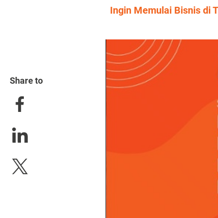
Ingin Memulai Bisnis di
Share to