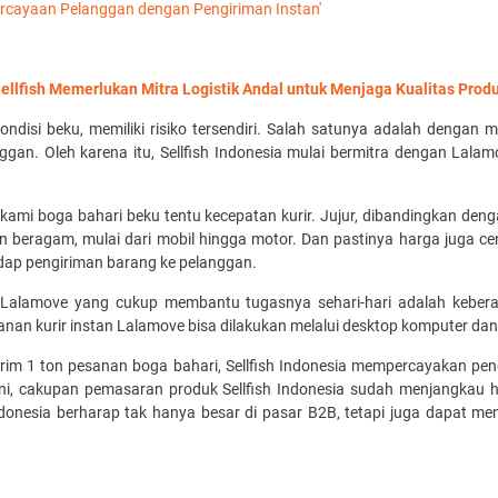
ercayaan Pelanggan dengan Pengiriman Instan'
ellfish Memerlukan Mitra Logistik Andal untuk Menjaga Kualitas Prod
ondisi beku, memiliki risiko tersendiri. Salah satunya adalah dengan
an. Oleh karena itu, Sellfish Indonesia mulai bermitra dengan Lalamo
kami boga bahari beku tentu kecepatan kurir. Jujur, dibandingkan dengan
pun beragam, mulai dari mobil hingga motor. Dan pastinya harga juga ce
dap pengiriman barang ke pelanggan.
 Lalamove yang cukup membantu tugasnya sehari-hari adalah keberad
nan kurir instan Lalamove bisa dilakukan melalui desktop komputer dan
rim 1 ton pesanan boga bahari, Sellfish Indonesia mempercayakan p
ni, cakupan pemasaran produk Sellfish Indonesia sudah menjangkau h
ndonesia berharap tak hanya besar di pasar B2B, tetapi juga dapat me