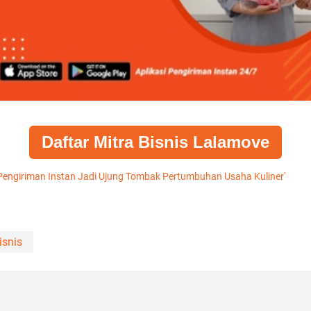
Daftar Mitra Bisnis Lalamove
 Pengiriman Instan Jadi Ujung Tombak Pertumbuhan Usaha Kuliner'
isnis