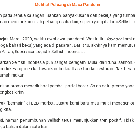
Melihat Peluang di Masa Pandemi
pada semua kalangan. Bahkan, banyak usaha dan pekerja yang tumban
 dan menemukan celah peluang usaha lain, seperti yang dialami Sellfish I
i sejak Maret 2020, waktu awal-awal pandemi. Waktu itu,
founder
kami m
oga bahari beku) yang ada di pasaran. Dari situ, akhirnya kami memutu
 Alillah, Supervisor Logistik Sellfish Indonesia.
kan Sellfish Indonesia pun sangat beragam. Mulai dari tuna, salmon, c
oduk yang mereka tawarkan berkualitas standar restoran. Tak heran j
 rumah makan.
erikan promo menarik bagi pembeli partai besar. Salah satu promo yan
ongkos kirim.
anyak “bermain” di B2B market. Justru kami baru mau mulai menggen
ng Rifa.
i, namun pertumbuhan Sellfish terus menunjukkan tren positif. Tidak
ga bahari dalam satu hari.