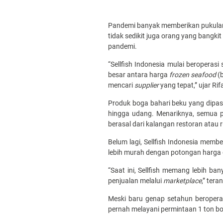
Pandemi banyak memberikan pukulan 
tidak sedikit juga orang yang bangkit
pandemi.
“Sellfish Indonesia mulai beroperas
besar antara harga
frozen seafood
(b
mencari
supplier
yang tepat,” ujar Rifa
Produk boga bahari beku yang dipasar
hingga udang. Menariknya, semua pr
berasal dari kalangan restoran atau
Belum lagi, Sellfish Indonesia memb
lebih murah dengan potongan harga 
“Saat ini, Sellfish memang lebih b
penjualan melalui
marketplace
,” tera
Meski baru genap setahun beroperas
pernah melayani permintaan 1 ton bo