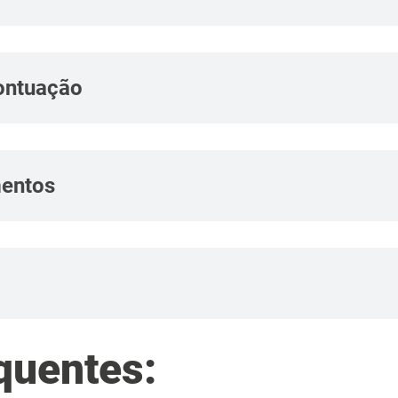
ontuação
mentos
quentes: