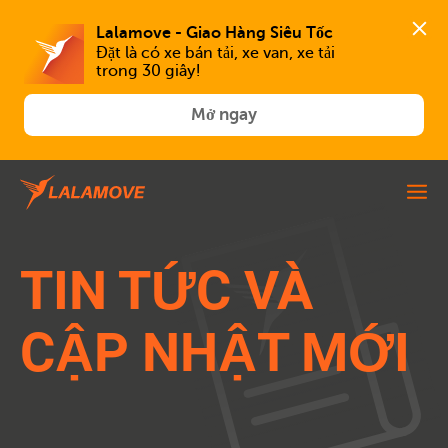
Lalamove - Giao Hàng Siêu Tốc
Đặt là có xe bán tải, xe van, xe tải 
trong 30 giây!
Mở ngay
TIN TỨC VÀ
CẬP NHẬT MỚI