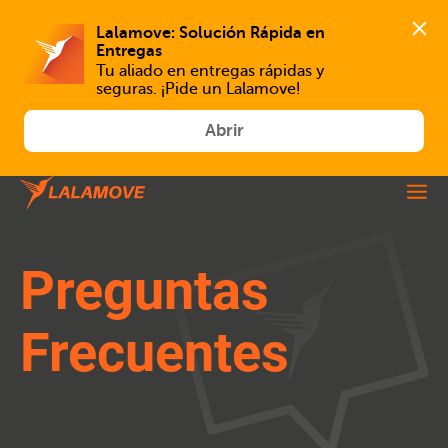
Lalamove: Solución Rápida en 
Tu aliado en entregas rápidas y 
seguras. ¡Pide un Lalamove!
Abrir
Preguntas
Frecuentes