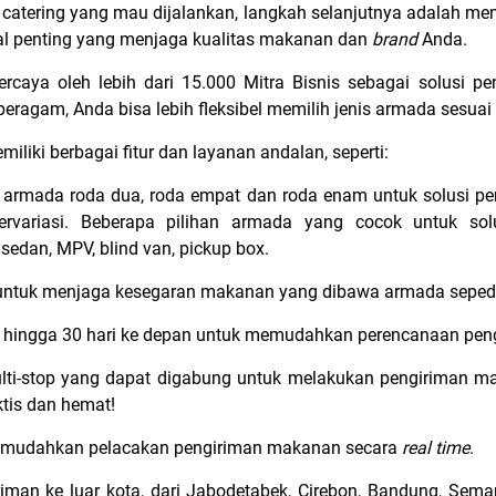
 catering yang mau dijalankan, langkah selanjutnya adalah mem
 hal penting yang menjaga kualitas makanan dan
brand
Anda.
ercaya oleh lebih dari 15.000 Mitra Bisnis sebagai solusi 
ragam, Anda bisa lebih fleksibel memilih jenis armada sesua
iliki berbagai fitur dan layanan andalan, seperti:
n armada roda dua, roda empat dan roda enam untuk solusi p
rvariasi. Beberapa pilihan armada yang cocok untuk sol
sedan, MPV, blind van, pickup box.
s untuk menjaga kesegaran makanan yang dibawa armada seped
al hingga 30 hari ke depan untuk memudahkan perencanaan pe
multi-stop yang dapat digabung untuk melakukan pengiriman 
ktis dan hemat!
mudahkan pelacakan pengiriman makanan secara
real time
.
man ke luar kota, dari Jabodetabek, Cirebon, Bandung, Sema