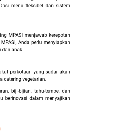
psi menu fleksibel dan sistem
ering MPASI menjawab kerepotan
g MPASI, Anda perlu menyiapkan
i dan anak.
akat perkotaan yang sadar akan
 catering vegetarian.
 biji-bijian, tahu-tempe, dan
erlu berinovasi dalam menyajikan
g