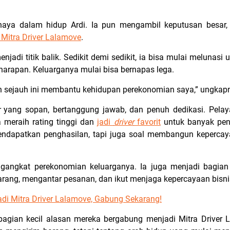
ahaya dalam hidup Ardi. Ia pun mengambil keputusan besar,
Mitra Driver Lalamove
.
njadi titik balik. Sedikit demi sedikit, ia bisa mulai melunas
 harapan. Keluarganya mulai bisa bernapas lega.
 sejauh ini membantu kehidupan perekonomian saya,” ungkapn
r
yang sopan, bertanggung jawab, dan penuh dedikasi. Pelay
meraih rating tinggi dan
jadi
driver
favorit
untuk banyak peng
ndapatkan penghasilan, tapi juga soal membangun keperca
gangkat perekonomian keluarganya. Ia juga menjadi bagian 
ang, mengantar pesanan, dan ikut menjaga kepercayaan bisni
di Mitra Driver Lalamove, Gabung Sekarang!
 sebagian kecil alasan mereka bergabung menjadi Mitra Driver