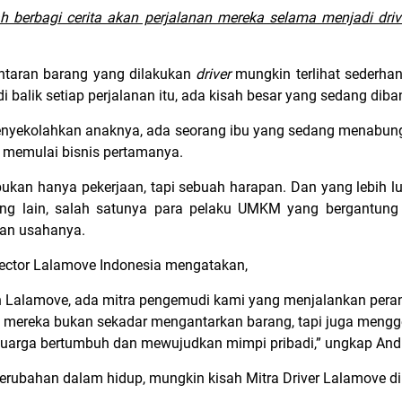
h berbagi cerita akan perjalanan mereka selama menjadi drive
ntaran barang yang dilakukan
driver
mungkin terlihat sederha
i balik setiap perjalanan itu, ada kisah besar yang sedang dib
enyekolahkan anaknya, ada seorang ibu yang sedang menabun
 memulai bisnis pertamanya.
bukan hanya pekerjaan, tapi sebuah harapan. Dan yang lebih lu
ang lain, salah satunya para pelaku UMKM yang bergantung
an usahanya.
rector Lalamove Indonesia mengatakan,
ran Lalamove, ada mitra pengemudi kami yang menjalankan per
mereka bukan sekadar mengantarkan barang, tapi juga meng
luarga bertumbuh dan mewujudkan mimpi pribadi,” ungkap Andi
rubahan dalam hidup, mungkin kisah Mitra Driver Lalamove di 