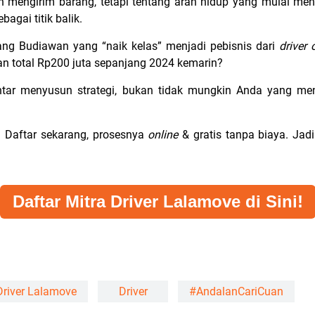
 mengirim barang, tetapi tentang arah hidup yang mulai m
bagai titik balik.
Pang Budiawan yang “naik kelas” menjadi pebisnis dari
driver 
an total Rp200 juta sepanjang 2024 kemarin?
pintar menyusun strategi, bukan tidak mungkin Anda yang me
! Daftar sekarang, prosesnya
online
& gratis tanpa biaya. Jadi
Daftar Mitra Driver Lalamove di Sini!
 Driver Lalamove
Driver
#AndalanCariCuan