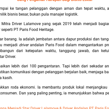
sampai ke tangan pelanggan dengan aman dan tepat waktu, 
ilik bisnis besar, bukan pula manajer logistik.
 Mitra Driver Lalamove yang sejak 2019 telah menjadi bagia
eperti PT Paris Food Heritage.
ar barang. Ia adalah jembatan antara dapur produksi dan tan
iau menjadi
driver
andalan Paris Food dalam mengantarkan pro
dibangun dari ketepatan waktu, tanggung jawab, dan ketu
r Driver.
aikan lebih dari 100 pengantaran. Tapi lebih dari sekadar a
stikan komunikasi dengan pelanggan berjalan baik, menjaga bara
a kasih.
kkan roda ekonomi. Ia membantu produk lokal menjangkau l
konsumen. Dan yang paling penting, ia menunjukkan bahwa p
ngga Menjadi Star Driver Lalamove & Driver Andalan PT Paris Fo