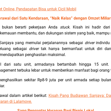
et Online, Pendapatan Bisa untuk Cicil Mobil
rawal dari Satu Kendaraan, “Naik Kelas” dengan Omzet Milia
e,
bukan berarti pekerjaan Anda
stuck.
Kisah ini hadir dari
kemauan membantu, dan dukungan sistem yang baik, mampu m
Sanjaya yang memulai perjalanannya sebagai
driver
individu
peluang sebagai
driver
tak hanya bermanfaat untuk diri dan
 mendapatkan penghasilan maksimal.
l dari satu unit, armadanya bertambah hingga 15 unit.
agement terbuka lebar untuk memberikan manfaat bagi orang 
ghasilkan sekitar Rp8-9 juta per unit armada setiap bulann
iar.
iawal dalam artikel berikut:
Kisah Pang Budiawan Sanjaya:
Da
aran di Lalamove.
Sang Pengantar Harapan Bagi Bisnis Lokal