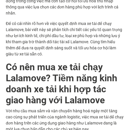
động trong công việc mà còn tạo cơ hội tối ưu hóa thu nhập
thông qua việc lựa chọn các đơn hàng phù hợp với lịch trình cá
nhân.
Để có cái nhìn rõ hơn về việc quyết định mua xe tải để chạy
Lalamove, bài viết này sẽ phân tích chi tiết các yếu tố quan trọng
như lợi ích kinh tế, chi phí đầu tư, loại xe phù hợp và những lưu ý
khi tham gia trở thành đối tác tài xế Lalamove. Cùng tìm hiểu
thêm để đưa ra quyết định sáng suốt và tối ưu hóa cơ hội làm
giàu từ xe tải sẵn có.
Có nên mua xe tải chạy
Lalamove? Tiềm năng kinh
doanh xe tải khi hợp tác
giao hàng với Lalamove
Với nhu cầu mua sắm và vận chuyển hàng hoá ngày một tăng
cao cùng sự phát triển của ngành logistic, việc mua xe tải để chạy
đơn hàng trên các ứng dụng giao hàng như Lalamove đang là
một lựa chọn hấp dẫn cho các chủ xe hiện nay.