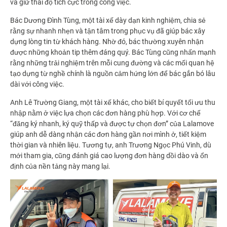
và giữ thái độ tích cực trong công việc.
Bác Dương Đình Tùng, một tài xế dày dạn kinh nghiệm, chia sẻ
rằng sự nhanh nhẹn và tận tâm trong phục vụ đã giúp bác xây
dựng lòng tin từ khách hàng. Nhờ đó, bác thường xuyên nhận
được những khoản tip thêm đáng quý. Bác Tùng cũng nhấn mạnh
rằng những trải nghiệm trên mỗi cung đường và các mối quan hệ
tạo dựng từ nghề chính là nguồn cảm hứng lớn để bác gắn bó lâu
dài với công việc.
Anh Lê Trường Giang, một tài xế khác, cho biết bí quyết tối ưu thu
nhập nằm ở việc lựa chọn các đơn hàng phù hợp. Với cơ chế
“đăng ký nhanh, ký quỹ thấp và được tự chọn đơn” của Lalamove
giúp anh dễ dàng nhận các đơn hàng gần nơi mình ở, tiết kiệm
thời gian và nhiên liệu. Tương tự, anh Trương Ngọc Phú Vinh, dù
mới tham gia, cũng đánh giá cao lượng đơn hàng dồi dào và ổn
định của nền tảng này mang lại.