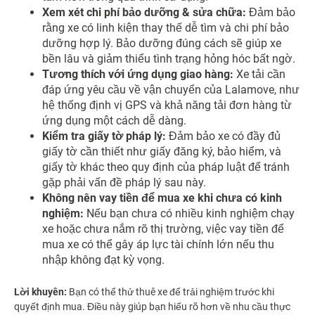
Xem xét chi phí bảo dưỡng & sửa chữa:
Đảm bảo
rằng xe có linh kiện thay thế dễ tìm và chi phí bảo
dưỡng hợp lý. Bảo dưỡng đúng cách sẽ giúp xe
bền lâu và giảm thiểu tình trạng hỏng hóc bất ngờ.
Tương thích với ứng dụng giao hàng:
Xe tải cần
đáp ứng yêu cầu về vận chuyển của Lalamove, như
hệ thống định vị GPS và khả năng tải đơn hàng từ
ứng dụng một cách dễ dàng.
Kiểm tra giấy tờ pháp lý:
Đảm bảo xe có đầy đủ
giấy tờ cần thiết như giấy đăng ký, bảo hiểm, và
giấy tờ khác theo quy định của pháp luật để tránh
gặp phải vấn đề pháp lý sau này.
Không nên vay tiền để mua xe khi chưa có kinh
nghiệm:
Nếu bạn chưa có nhiều kinh nghiệm chạy
xe hoặc chưa nắm rõ thị trường, việc vay tiền để
mua xe có thể gây áp lực tài chính lớn nếu thu
nhập không đạt kỳ vọng.
Lời khuyên:
Bạn có thể thử thuê xe để trải nghiệm trước khi
quyết định mua. Điều này giúp bạn hiểu rõ hơn về nhu cầu thực