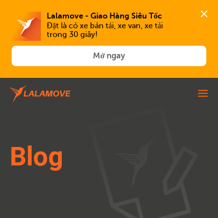
Lalamove - Giao Hàng Siêu Tốc
Đặt là có xe bán tải, xe van, xe tải 
trong 30 giây!
Mở ngay
Blog