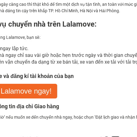
gày càng cao thì thật khó để tìm một dịch vụ tận tình, an toàn với mức 
à đáng tin cậy trên khắp TP. Hồ Chí Minh, Hà Nội và Hải Phòng.
vụ chuyển nhà trên Lalamove:
ụng Lalamove, bạn sẽ:
 ngay lập tức.
à ngay chỉ sau vài giờ hoặc hẹn trước ngày và thời gian chuy
 vận chuyển đa dạng từ xe bán tải, xe van đến xe tải với tải trọ
 và đăng kí tài khoản của bạn
 Lalamove ngay!
ng tin địa chỉ Giao hàng
giờ’ nếu muốn xe đến chuyển nhà ngay, hoặc chọn ‘Đặt lịch giao và nhận