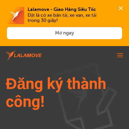
Lalamove - Giao Hàng Siêu Tốc
Đặt là có xe bán tải, xe van, xe tải 
trong 30 giây!
Mở ngay
Đăng ký thành
công!