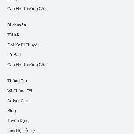
Câu Hỏi Thường Gặp
Di chuyển
Tài Xế
Đặt Xe Di Chuyển
Ưu Đãi
Câu Hỏi Thường Gặp
Thông Tin
Về Chúng Tôi
Deliver Care
Blog
Tuyển Dụng
Liên Hệ Hỗ Trợ