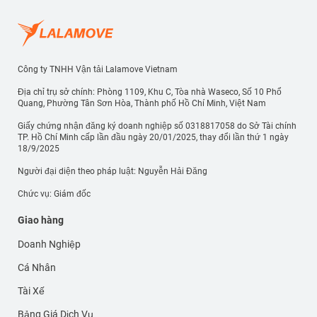
Công ty TNHH Vận tải Lalamove Vietnam
Địa chỉ trụ sở chính: Phòng 1109, Khu C, Tòa nhà Waseco, Số 10 Phổ
Quang, Phường Tân Sơn Hòa, Thành phố Hồ Chí Minh, Việt Nam
Giấy chứng nhận đăng ký doanh nghiệp số 0318817058 do Sở Tài chính
TP. Hồ Chí Minh cấp lần đầu ngày 20/01/2025, thay đổi lần thứ 1 ngày
18/9/2025
Người đại diện theo pháp luật: Nguyễn Hải Đăng
Chức vụ: Giám đốc
Giao hàng
Doanh Nghiệp
Cá Nhân
Tài Xế
Bảng Giá Dịch Vụ