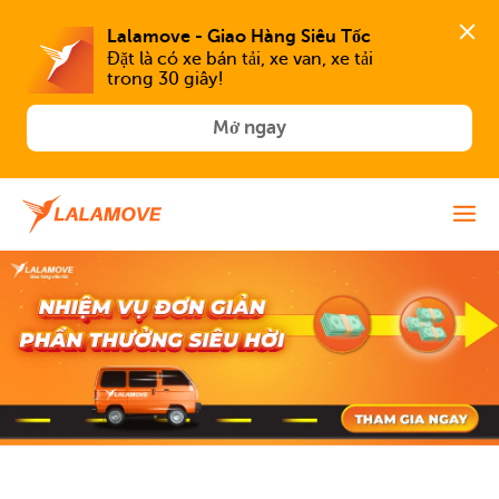
Lalamove - Giao Hàng Siêu Tốc
Đặt là có xe bán tải, xe van, xe tải 
trong 30 giây!
Mở ngay