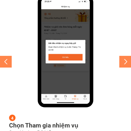
9
1
2
3
4
5
6
7
8
9
1
Vào mục "Thông báo" để xem thông báo
Truy cập Ứng dụng và vào mục Nhiệm
Tra cứu nhiệm vụ
Bấm vào mũi tên bên phải của Nhiệm vụ
Chọn Tham gia nhiệm vụ
Thực hiện nhiệm vụ
Nhiệm vụ cập nhật
Chọn "Đổi thưởng" khi hoàn thành
Đối tác tiếp tục hoàn thành đơn hàng để
Vào mục "Thông báo" để xem thông báo
Truy cập Ứng dụng và vào mục Nhiệm