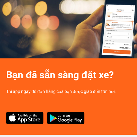
Bạn đã sẵn sàng đặt xe?
Tải app ngay để đơn hàng của bạn được giao đến tận nơi.