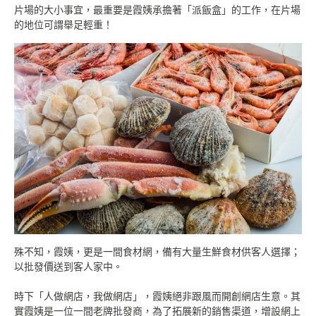
片場的大小事宜，最重要是霞姨承擔著「派飯盒」的工作，在片場
的地位可謂舉足輕重！
殊不知，
霞姨
，更是一間食材網，備有大量生鮮食材供客人選擇；
以批發價送到客人家中。
時下「人做網店，我做網店」，霞姨絕非跟風而開創網店生意。其
實霞姨是
一位
一間老牌批發商，為了拓展新的銷售渠道，增設網上