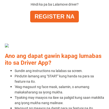
Hindi ka pa ba Lalamove driver?
REGISTER NA
Ano ang dapat gawin kapag lumabas
ito sa Driver App?
Sundin ang instructions na lalabas sa screen.
Pindutin lamang ang "START" kung handa na para sa
feature na ito.
'Wag magsuot ng face mask, salamin, o anumang
makakaharang sa iyong mukha.
Tiyaking may maayos na ilaw sa paligid kung saan makikita
ang iyong mukha nang malinaw.
Magsuot ng maayos na damit para sa feature na ito