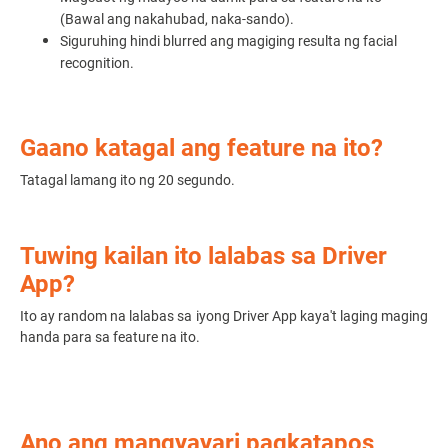
(Bawal ang nakahubad, naka-sando).
Siguruhing hindi blurred ang magiging resulta ng facial
recognition.
Gaano katagal ang feature na ito?
Tatagal lamang ito ng 20 segundo.
Tuwing kailan ito lalabas sa Driver
App?
Ito ay random na lalabas sa iyong Driver App kaya't laging maging
handa para sa feature na ito.
Ano ang mangyayari pagkatapos