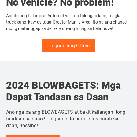
No vehicle? No problem!
Andito ang Lalamove Automotive para tulungan kang magka-
truck kung ikaw ay taga-Greater Manila Area. Ito na ang chance
mong matanggap sa delivery driving hiring sa Lalamove!
Tingnan ang Offers
2024 BLOWBAGETS: Mga
Driver Requirements: Paano
Paano Maging Delivery
Driver #DiskarTips para sa
2024 BLOWBAGETS: Mga
Driver Requirements: Paano
Dapat Tandaan sa Daan
Maging Ride Driver?
Driver?
good Customer Experience
Dapat Tandaan sa Daan
Maging Ride Driver?
Ano nga ba ang BLOWBAGETS at bakit kailangan itong
tandaan sa daan? Tingnan dito para ligtas parati sa
daan, Bossing!
Basahin dito