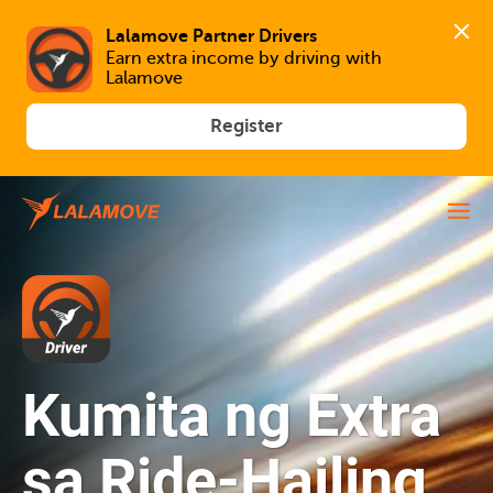
Lalamove Partner Drivers
Earn extra income by driving with 
Lalamove
Register
Kumita ng Extra
sa Ride-Hailing