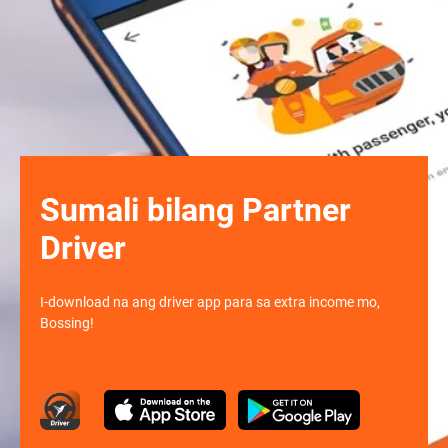
Sumali bilang Partner
Driver
I-download na ang driver app para sa extra income mo,
Bossing!