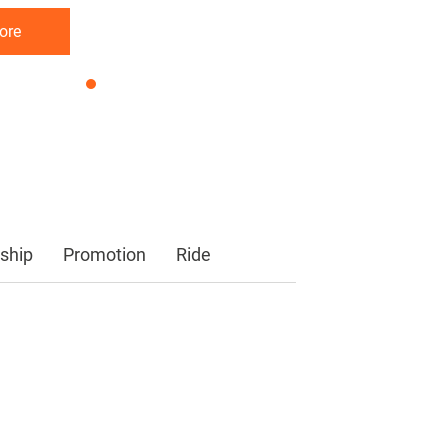
ore
ore
ore
ship
Promotion
Ride