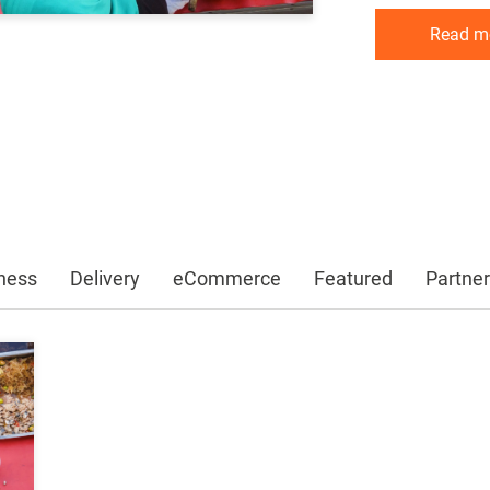
Read m
Read m
Read m
ness
Delivery
eCommerce
Featured
Partner