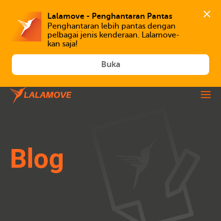
Lalamove - Penghantaran Pantas
Penghantaran lebih pantas dengan 
pelbagai jenis kenderaan. Lalamove-
kan saja!
Buka
Blog