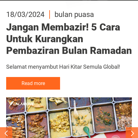
18/03/2024
18/03/2024
18/03/2024
bulan puasa
bulan puasa
bulan puasa
Jangan Membazir! 5 Cara
Jangan Membazir! 5 Cara
Jangan Membazir! 5 Cara
Untuk Kurangkan
Untuk Kurangkan
Untuk Kurangkan
Pembaziran Bulan Ramadan
Pembaziran Bulan Ramadan
Pembaziran Bulan Ramadan
Selamat menyambut Hari Kitar Semula Global!
Selamat menyambut Hari Kitar Semula Global!
Selamat menyambut Hari Kitar Semula Global!
Read more
Read more
Read more