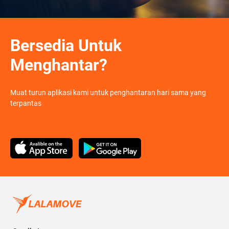
Bersedia Untuk
Menghantar?
Muat turun aplikasi kami untuk penghantaran hari sama yang
terpantas