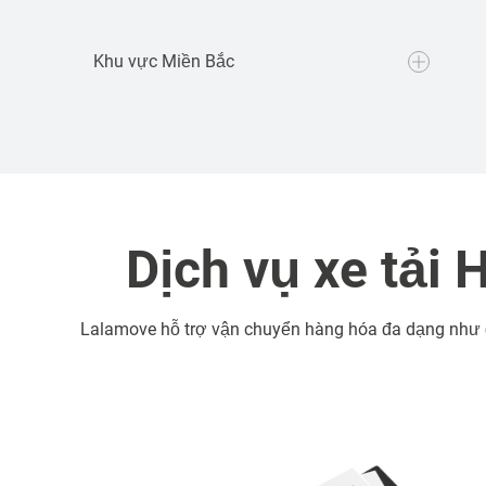
Khu vực Miền Bắc
Dịch vụ xe tải chở hàng tuyến Hà Nội - Hải
Dịch vụ xe tải
Phòng, Quảng Ninh, Nam Định, Hải Dương
Dịch vụ xe tải chở hàng tuyến Hà Nội - Bắc
Lalamove hỗ trợ vận chuyển hàng hóa đa dạng như đi
Ninh, Bắc Giang, Thái Nguyên