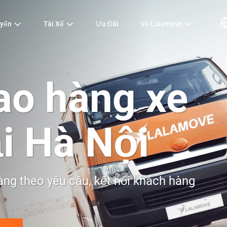
uyển
Tài Xế
Ưu Đãi
Về Lalamove
ao hàng xe
ại Hà Nội
àng theo yêu cầu, kết nối khách hàng