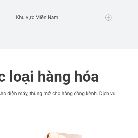
Khu vực Miền Nam
xe tải chở hàng thuê tại Hà Nội đến
các tỉnh phía Nam:
Dịch vụ xe tải chở hàng tuyến Hà Nội đến
c loại hàng hóa
nhiều tỉnh khác, đáp ứng nhu cầu
thuê xe
tải
Bình Dương
, TP.HCM, Đồng Nai, Bình
Phước, Vũng Tàu,...
 cho điện máy, thùng mở cho hàng cồng kềnh. Dịch vụ
Dịch vụ xe tải chở hàng tuyến Hà Nội đến
Long An, Tây Ninh, Tiền Giang, Bến Tre, Cần
Thơ