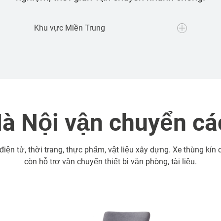
Khu vực Miền Trung
Dịch vụ xe tải chở hàng tuyến Hà Nội - Đà
 Hà Nội vận chuyển cá
Nẵng, Huế, Quảng Nam
Dịch vụ xe tải chuyển hàng tuyến Hà Nội -
ện tử, thời trang, thực phẩm, vật liệu xây dựng. Xe thùng kín
Nha Trang, Bình Thuận, Ninh Thuận, Phú
còn hỗ trợ vận chuyển thiết bị văn phòng, tài liệu.
Yên, Bình Định