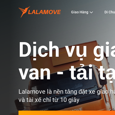
Giao Hàng
Di Ch
Dịch vụ gi
van - tải t
Lalamove là nền tảng đặt xe giao h
và tài xế chỉ từ 10 giây