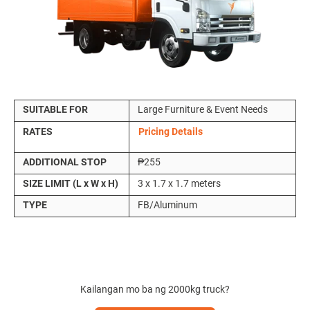
SUITABLE FOR
Large Furniture & Event Needs
RATES
Pricing Details
ADDITIONAL STOP
₱255
SIZE LIMIT (L x W x H)
3 x 1.7 x 1.7 meters
TYPE
FB/Aluminum
Kailangan mo ba ng 2000kg truck?