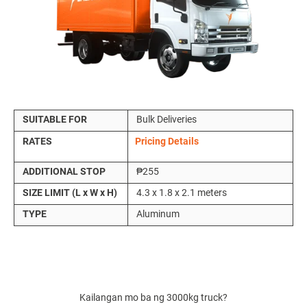
SUITABLE FOR
Bulk Deliveries
RATES
Pricing Details
ADDITIONAL STOP
₱255
SIZE LIMIT (L x W x H)
4.3 x 1.8 x 2.1 meters
TYPE
Aluminum
Kailangan mo ba ng 3000kg truck?