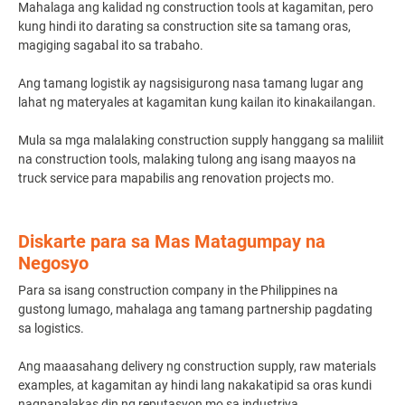
Mahalaga ang kalidad ng construction tools at kagamitan, pero
kung hindi ito darating sa construction site sa tamang oras,
magiging sagabal ito sa trabaho.
Ang tamang logistik ay nagsisigurong nasa tamang lugar ang
lahat ng materyales at kagamitan kung kailan ito kinakailangan.
Mula sa mga malalaking construction supply hanggang sa maliliit
na construction tools, malaking tulong ang isang maayos na
truck service para mapabilis ang renovation projects mo.
Diskarte para sa Mas Matagumpay na
Negosyo
Para sa isang construction company in the Philippines na
gustong lumago, mahalaga ang tamang partnership pagdating
sa logistics.
Ang maaasahang delivery ng construction supply, raw materials
examples, at kagamitan ay hindi lang nakakatipid sa oras kundi
nagpapalakas din ng reputasyon mo sa industriya.