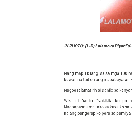
IN PHOTO: (L-R) Lalamove BiyahEduk
Nang mapili bilang isa sa mga 100 n
buwan na tuition ang mababayaran ko
Nagpasalamat rin si Danilo sa kany
Wika ni Danilo, "Nakikita ko po 
Nagpapasalamat ako sa kuya ko sa wa
na ang pangarap ko para sa pamilya n