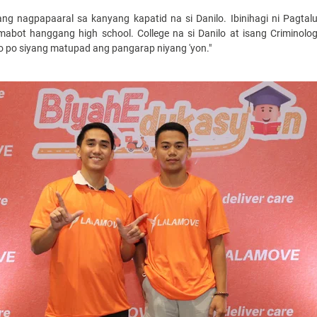
 ang nagpapaaral sa kanyang kapatid na si Danilo. Ibinihagi ni Pagt
abot hanggang high school. College na si Danilo at isang Criminolo
ko po siyang matupad ang pangarap niyang 'yon."