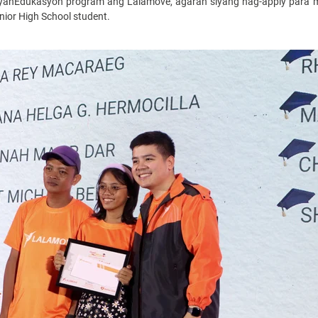
ahEdukasyon program ang Lalamove, agaran siyang nag-apply para 
nior High School student.