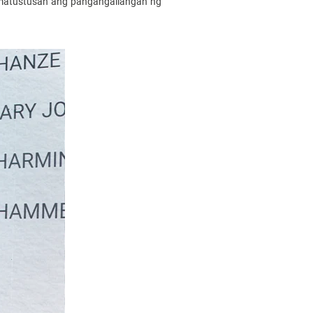
matustusan ang pangangailangan ng