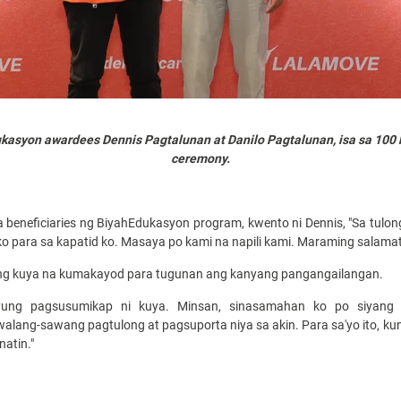
asyon awardees Dennis Pagtalunan at Danilo Pagtalunan, isa sa 100 
ceremony.
a beneficiaries ng BiyahEdukasyon program, kwento ni Dennis, "Sa tulon
 para sa kapatid ko. Masaya po kami na napili kami. Maraming salamat
ang kuya na kumakayod para tugunan ang kanyang pangangailangan.
'yung pagsusumikap ni kuya. Minsan, sinasamahan ko po siyang m
lang-sawang pagtulong at pagsuporta niya sa akin. Para sa'yo ito, ku
atin."