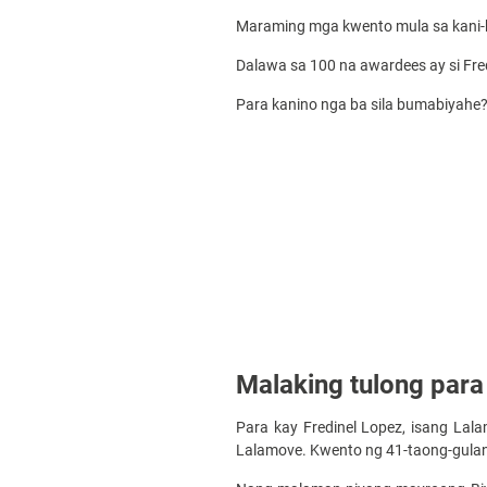
Maraming mga kwento mula sa kani-ka
Dalawa sa 100 na awardees ay si Fred
Para kanino nga ba sila bumabiyahe? Ta
Malaking tulong para
Para kay Fredinel Lopez, isang Lala
Lalamove. Kwento ng 41-taong-gulang