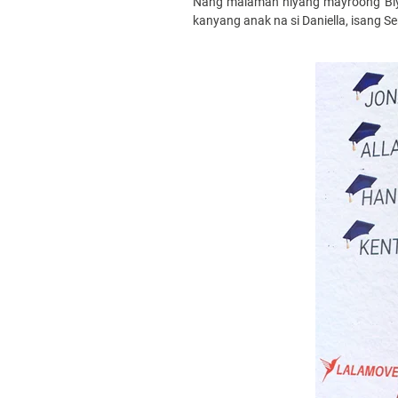
Nang malaman niyang mayroong Biy
kanyang anak na si Daniella, isang Se