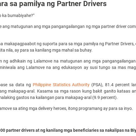
ra sa pamilya ng Partner Drivers
no ka bumabiyahe?"
 ang matugunan ang mga pangangailangan ng mga partner driver com
 na makapagpaabot ng suporta para sa mga pamilya ng Partner Drivers, d
ikita nila, ay para sa kanilang mga mahal sa buhay.
 ng adhikain ng Lalamove na matugunan ang mga pangangailangan ng
naniniwala ang Lalamove na ang edukasyon ay susi tungo sa mas ma
base sa data ng
Philippine Statistics Authority
(PSA), 81.4 percent l
ng makapag-aral. Kasama sa mga rason kung bakit ganito kataas ang 
malaking gastos na kailangan para makapag-aral (9.9 percent).
amove sa ating mga delivery heroes, itong programang ay para sa inyo.
 100 partner drivers at ng kanilang mga beneficiaries sa nakalipas n