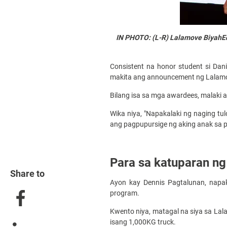
IN PHOTO: (L-R) Lalamove BiyahEd
Consistent na honor student si Dan
makita ang announcement ng Lalamo
Bilang isa sa mga awardees, malaki 
Wika niya, "Napakalaki ng naging tu
ang pagpupursige ng aking anak sa p
Para sa katuparan n
Share to
Ayon kay Dennis Pagtalunan, napak
program.
Kwento niya, matagal na siya sa Lal
isang 1,000KG truck.