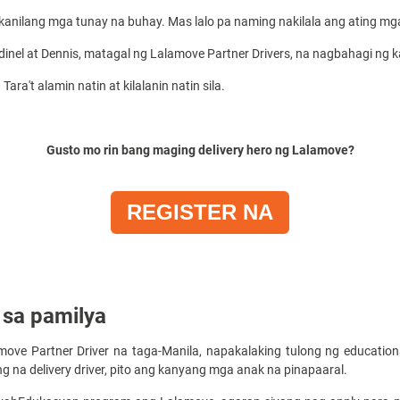
nilang mga tunay na buhay. Mas lalo pa naming nakilala ang ating mg
inel at Dennis, matagal ng Lalamove Partner Drivers, na nagbahagi ng k
ra't alamin natin at kilalanin natin sila.
Gusto mo rin bang maging delivery hero ng Lalamove?
REGISTER NA
 sa pamilya
move Partner Driver na taga-Manila, napakalaking tulong ng educationa
 na delivery driver, pito ang kanyang mga anak na pinapaaral.