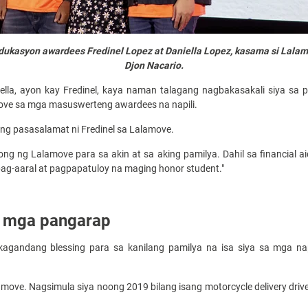
ukasyon awardees Fredinel Lopez at Daniella Lopez, kasama si Lalam
Djon Nacario.
iella, ayon kay Fredinel, kaya naman talagang nagbakasakali siya sa 
ve sa mga masuswerteng awardees na napili.
ang pasasalamat ni Fredinel sa Lalamove.
long ng Lalamove para sa akin at sa aking pamilya. Dahil sa financial 
ag-aaral at pagpapatuloy na maging honor student."
g mga pangarap
agandang blessing para sa kanilang pamilya na isa siya sa mga na
amove. Nagsimula siya noong 2019 bilang isang motorcycle delivery dr