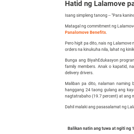
Hatid ng Lalamove pa
Isang simpleng tanong -- "Para kani
Matagal ng commitment ng Lalamove
Panalomove Benefits
.
Pero higit pa dito, nais ng Lalamove
orders na kinukuha nila, lahat ng kin
Bunga ang BiyahEdukasyon program
family members. Anak o kapatid, 
delivery drivers.
Maliban pa dito, nalaman naming 
hanggang 24 taong gulang ang kaya
nagtatrabaho (19.7 percent) at ang 
Dahil malaki ang pasasalamat ng Lal
Balikan natin ang tuwa at ngiti ng