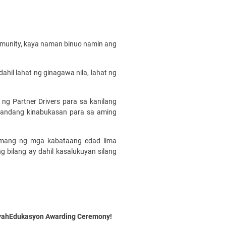
munity, kaya naman binuo namin ang
ahil lahat ng ginagawa nila, lahat ng
 Partner Drivers para sa kanilang
gandang kinabukasan para sa aming
amang ng mga kabataang edad lima
bilang ay dahil kasalukuyan silang
a BiyahEdukasyon Awarding Ceremony!