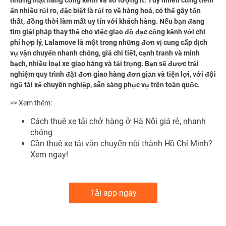
những mặt hàng cồng kềnh và số lượng ít. Tuy nhiên cũng tiềm
ẩn nhiều rủi ro, đặc biệt là rủi ro về hàng hoá, có thể gây tổn
thất, đồng thời làm mất uy tín với khách hàng. Nếu bạn đang
tìm giải pháp thay thế cho việc giao đồ đạc cồng kềnh với chi
phí hợp lý, Lalamove là một trong những đơn vị cung cấp dịch
vụ vận chuyển nhanh chóng, giá chi tiết, cạnh tranh và minh
bạch, nhiều loại xe giao hàng và tải trọng. Bạn sẽ được trải
nghiệm quy trình đặt đơn giao hàng đơn giản và tiện lợi, với đội
ngũ tài xế chuyên nghiệp, sẵn sàng phục vụ trên toàn quốc.
>> Xem thêm:
Cách
thuê xe tải chở hàng ở Hà Nội
giá rẻ, nhanh
chóng
Cần thuê
xe tải vận chuyển nội thành Hồ Chí Minh
?
Xem ngay!
Tải app ngay