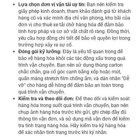
Lựa chọn đơn vị vận tải uy tín:
Bạn nên kiểm tra
giấy phép kinh doanh, tham khảo đánh giá từ khách
hàng cũ và xác minh địa chỉ văn phòng, kho bãi của
đơn vị
cho thuê xe tải chở hàng hóa
để đảm bảo
tính hợp pháp và cơ sở vật chất rõ ràng. Đồng thời,
yêu cầu hợp đồng chi tiết để bảo vệ quyền lợi trong
trường hợp xảy ra sự cố.
Đóng gói kỹ lưỡng:
Đây là yếu tố quan trọng để
bảo vệ hàng hóa khỏi các tác động xấu trong quá
trình vận chuyển. Bạn nên sử dụng thùng carton
chắc chắn, gia cố góc cạnh bằng xốp hoặc mút,
quấn màng stretch film chống ẩm, và dán nhãn "Dễ
vỡ" cho hàng dễ hỏng để đảm bảo an toàn trong
quá trình vận chuyển.
Kiểm tra và theo dõi đơn:
Để theo dõi và kiểm soát
hàng hóa trong suốt quá trình vận chuyển, bạn nên
chụp ảnh hàng hóa trước khi gửi, ghi chép đầy đủ
thông tin vận đơn, và sử dụng mã vận đơn để kiểm
tra tình trạng hàng hóa. Hãy kiểm tra kỹ hàng hóa
để xác nhận tình trạng trước khi ký nhận.