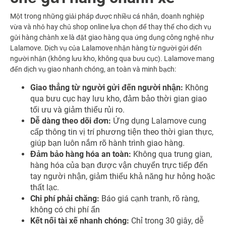
Một trong những giải pháp được nhiều cá nhân, doanh nghiệp
vừa và nhỏ hay chủ shop online lựa chọn để thay thế cho dịch vụ
gửi hàng chành xe là đặt giao hàng qua ứng dụng công nghệ như
Lalamove. Dịch vụ của Lalamove nhận hàng từ người gửi đến
người nhận (không lưu kho, không qua bưu cục). Lalamove mang
đến dịch vụ giao nhanh chóng, an toàn và minh bạch:
Giao thẳng từ người gửi đến người nhận:
Không
qua bưu cục hay lưu kho, đảm bảo thời gian giao
tối ưu và giảm thiểu rủi ro.
Dễ dàng theo dõi đơn:
Ứng dụng Lalamove cung
cấp thông tin vị trí phương tiện theo thời gian thực,
giúp bạn luôn nắm rõ hành trình giao hàng.
Đảm bảo hàng hóa an toàn:
Không qua trung gian,
hàng hóa của bạn được vận chuyển trực tiếp đến
tay người nhận, giảm thiểu khả năng hư hỏng hoặc
thất lạc.
Chi phí phải chăng:
Báo giá cạnh tranh, rõ ràng,
không có chi phí ẩn
Kết nối tài xế nhanh chóng:
Chỉ trong 30 giây, dễ