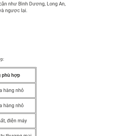
 cận như Bình Dương, Long An,
và ngược lại.
ợp:
 phù hợp
ửa hàng nhỏ
ửa hàng nhỏ
ất, điện máy
 ty thương mại