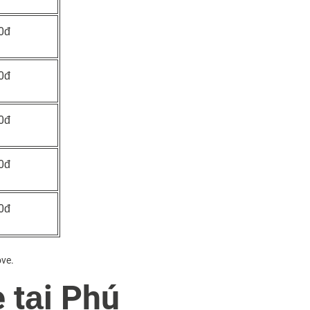
0đ
0đ
0đ
0đ
0đ
ove.
e tại Phú