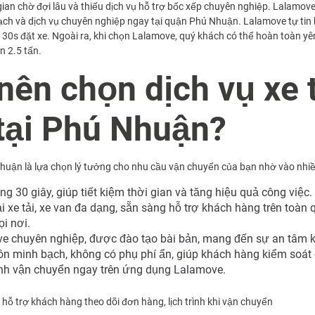
gian chờ đợi lâu và thiếu dịch vụ hỗ trợ bốc xếp chuyên nghiệp.
Lalamove 
bạch và dịch vụ chuyên nghiệp ngay tại quận Phú Nhuận. Lalamove tự tin
30s đặt xe. Ngoài ra, khi chọn Lalamove, quý khách có thể hoàn toàn yên
n 2.5 tấn.
 nên chọn dịch vụ xe 
tại Phú Nhuận?
Nhuận là lựa chọn lý tưởng cho nhu cầu vận chuyển của bạn nhờ vào nhiề
g 30 giây, giúp tiết kiệm thời gian và tăng hiệu quả công việc.
i xe tải, xe van đa dạng, sẵn sàng hỗ trợ khách hàng trên toà
i nơi.
ve chuyên nghiệp, được đào tạo bài bản, mang đến sự an tâm k
n minh bạch, không có phụ phí ẩn, giúp khách hàng kiểm soát 
rình vận chuyển ngay trên ứng dụng Lalamove.