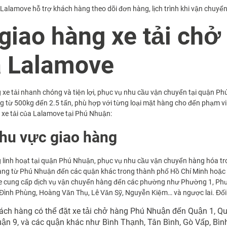
Lalamove hỗ trợ khách hàng theo dõi đơn hàng, lịch trình khi vận chuyể
 giao hàng xe tải ch
 Lalamove
xe tải nhanh chóng và tiện lợi, phục vụ nhu cầu vận chuyển tại quận Ph
rọng từ 500kg đến 2.5 tấn, phù hợp với từng loại mặt hàng cho đến phạm vi
ng xe tải của Lalamove tại Phú Nhuận:
khu vực giao hàng
 linh hoạt tại quận Phú Nhuận, phục vụ nhu cầu vận chuyển hàng hóa tr
àng từ Phú Nhuận đến các quận khác trong thành phố Hồ Chí Minh hoặc c
e cung cấp dịch vụ vận chuyển hàng đến các phường như Phường 1, Ph
ình Phùng, Hoàng Văn Thụ, Lê Văn Sỹ, Nguyễn Kiệm… và ngược lai. Đối v
ch hàng có thể đặt xe tải chở hàng Phú Nhuận đến Quận 1, Quậ
uận 9, và các quận khác như Bình Thạnh, Tân Bình, Gò Vấp, Bìn