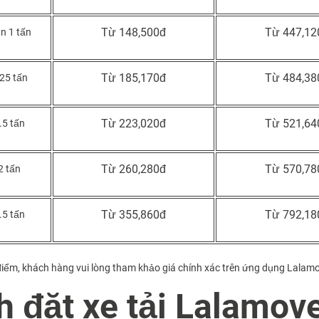
Từ 148,500đ
Từ 447,12
an 1 tấn
Từ 185,170đ
Từ 484,38
.25 tấn
Từ 223,020đ
Từ 521,64
.5 tấn
Từ 260,280đ
Từ 570,78
2 tấn
Từ 355,860đ
Từ 792,18
.5 tấn
i điểm, khách hàng vui lòng tham khảo giá chính xác trên ứng dụng Lalam
nh đặt xe tải Lalamov