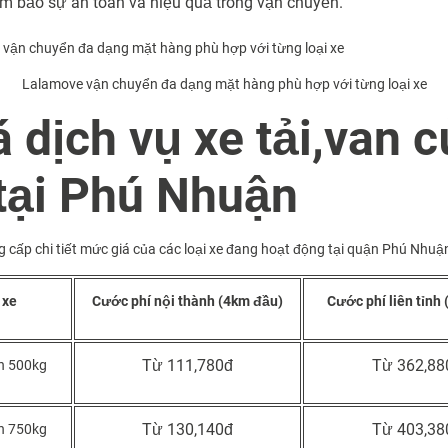
m bảo sự an toàn và hiệu quả trong vận chuyển.
Lalamove vận chuyển đa dạng mặt hàng phù hợp với từng loại xe
á dịch vụ xe tải,van 
tại Phú Nhuận
cấp chi tiết mức giá của các loại xe đang hoạt động tại quận Phú Nhuậ
 xe
Cước phí nội thành (4km đầu)
Cước phí liên tỉnh
Từ 111,780đ
Từ 362,88
an 500kg
Từ 130,140đ
Từ 403,38
an 750kg