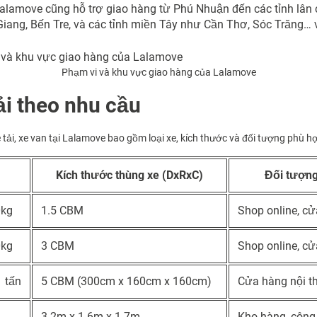
Lalamove cũng hỗ trợ giao hàng từ Phú Nhuận đến các tỉnh lân
Giang, Bến Tre, và các tỉnh miền Tây như Cần Thơ, Sóc Trăng… 
Phạm vi và khu vực giao hàng của Lalamove
tải theo nhu cầu
 tải, xe van tại Lalamove bao gồm loại xe, kích thước và đối tượng phù h
Kích thước thùng xe (DxRxC)
Đối tượng
0kg
1.5 CBM
Shop online, c
0kg
3 CBM
Shop online, c
1 tấn
5 CBM (300cm x 160cm x 160cm)
Cửa hàng nội th
3.2m x 1.6m x 1.7m
Kho hàng, công