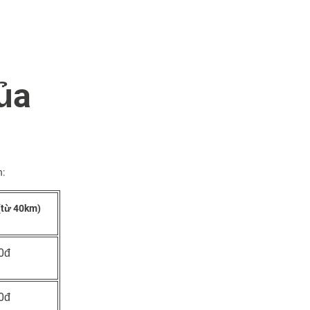
của
n:
 (từ 40km)
0đ
0đ