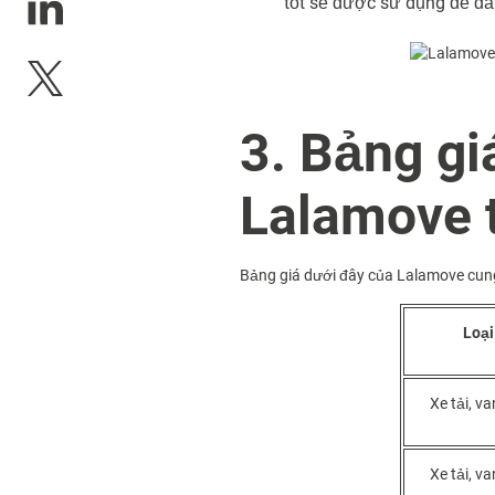
tốt sẽ được sử dụng để đả
3. Bảng gi
Lalamove 
Bảng giá dưới đây của Lalamove cung 
Loại
Xe tải, v
Xe tải, v