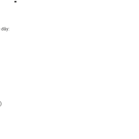
 đây:
)