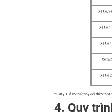
Xe tải, v
Xe tải 1
Xe tải 1
Xe tải 
Xe tải 2
*Lưu ý: Giá có thể thay đổi theo thờ
4. Quy trì