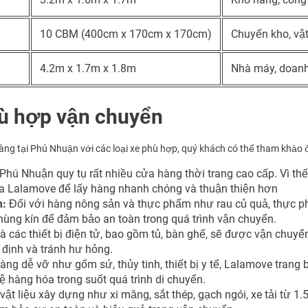
10 CBM (400cm x 170cm x 170cm)
Chuyển kho, vật
4.2m x 1.7m x 1.8m
Nhà máy, doanh
hù hợp vận chuyển
g tại Phú Nhuận với các loại xe phù hợp, quý khách có thể tham khảo ở
Phú Nhuận quy tụ rất nhiều cửa hàng thời trang cao cấp. Vì th
của Lalamove để lấy hàng nhanh chóng và thuận thiện hơn
m:
Đối với hàng nông sản và thực phẩm như rau củ quả, thực 
thùng kín để đảm bảo an toàn trong quá trình vận chuyển.
à các thiết bị điện tử, bao gồm tủ, bàn ghế, sẽ được vận chuyển
định và tránh hư hỏng.
àng dễ vỡ như gốm sứ, thủy tinh, thiết bị y tế, Lalamove trang 
 hàng hóa trong suốt quá trình di chuyển.
vật liệu xây dựng như xi măng, sắt thép, gạch ngói, xe tải từ 1.