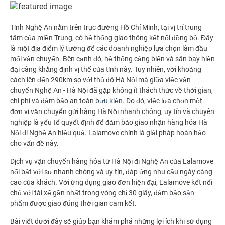
T
ỉnh Nghệ An nằm trên trục đường Hồ Chí Minh, tại vị trí trung
tâm của miền Trung, có hệ thống giao thông kết nối đồng bộ. Đây
là một địa điểm lý tưởng để các doanh nghiệp lựa chọn làm đầu
mối vận chuyển. Bên cạnh đó, hệ thống cảng biển và sân bay hiện
đại càng khẳng định vị thế của tỉnh này.
Tuy nhiên, với khoảng
cách lên đến 290km so với thủ đô Hà Nội mà giữa việc vận
chuyển Nghệ An - Hà Nội đã gặp không ít thách thức về thời gian,
chi phí và đảm bảo an toàn
bưu kiện
. Do đó, việc lựa chọn một
đơn vị vận chuyển gửi hàng Hà Nội nhanh chóng, uy tín và chuyên
nghiệp là yếu tố quyết định để đảm bảo giao nhận hàng hóa Hà
Nội đi Nghệ An hiệu quả. Lalamove chính là giải pháp hoàn hảo
cho vấn đề này.
Dịch vụ vận chuyển hàng hóa từ Hà Nội đi Nghệ An của Lalamove
nổi bật với sự nhanh chóng và uy tín, đáp ứng nhu cầu ngày càng
cao của khách. Với ứng dụng giao đơn hiện đại, Lalamove kết nối
chủ với tài xế gần nhất trong vòng chỉ 30 giây, đảm bảo
sản
phẩm
được giao đúng thời gian cam kết.
Bài viết dưới đây sẽ giúp bạn khám phá những lợi ích khi sử dụng