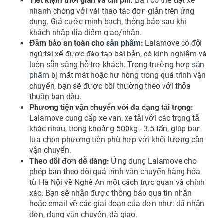
Tiết kiệm thời gian và chi phí:
Bạn có thể đặt xe
nhanh chóng với vài thao tác đơn giản trên ứng
dụng. Giá cước minh bạch, thông báo sau khi
khách nhập địa điểm giao/nhận.
Đảm bảo an toàn cho
sản phẩm
:
Lalamove có đội
ngũ tài xế được đào tạo bài bản, có kinh nghiệm và
luôn sẵn sàng hỗ trợ khách. Trong trường hợp
sản
phẩm
bị mất mát hoặc hư hỏng trong quá trình vận
chuyển, bạn sẽ được bồi thường theo với thỏa
thuận ban đầu.
Phương tiện vận chuyển với đa dạng tải trọng:
Lalamove cung cấp xe van, xe tải với các trọng tải
khác nhau, trong khoảng 500kg - 3.5 tấn, giúp bạn
lựa chọn phương tiện phù hợp với khối lượng cần
vận chuyển.
Theo dõi đơn dễ dàng:
Ứng dụng Lalamove cho
phép bạn theo dõi quá trình vận chuyển hàng hóa
từ Hà Nội về Nghệ An một cách trực quan và chính
xác. Bạn sẽ nhận được thông báo qua tin nhắn
hoặc email về các giai đoạn của đơn như: đã nhận
đơn, đang vận chuyển, đã giao.