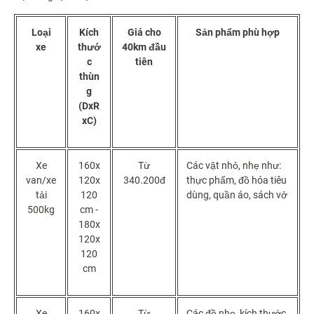
Loại
Kích
Giá cho
Sản phẩm phù hợp
xe
thướ
40km đầu
c
tiên
thùn
g
(DxR
xC)
Xe
160x
Từ
Các vật nhỏ, nhẹ như:
van/xe
120x
340.200đ
thực phẩm, đồ hóa tiêu
tải
120
dùng, quần áo, sách vở
500kg
cm -
180x
120x
120
cm
Xe
160x
Từ
Các đồ nhẹ, kích thước