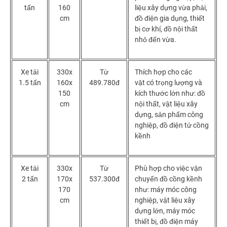
tấn
160
liệu xây dựng vừa phải,
cm
đồ điện gia dụng, thiết
bị cơ khí, đồ nội thất
nhỏ đến vừa.
Xe tải
330x
Từ
Thích hợp cho các
1.5 tấn
160x
489.780đ
vật có trọng lượng và
150
kích thước lớn như: đồ
cm
nội thất, vật liệu xây
dựng, sản phẩm công
nghiệp, đồ điện tử cồng
kềnh
Xe tải
330x
Từ
Phù hợp cho việc vận
2 tấn
170x
537.300đ
chuyển đồ cồng kềnh
170
như: máy móc công
cm
nghiệp, vật liệu xây
dựng lớn, máy móc
thiết bị, đồ điện máy