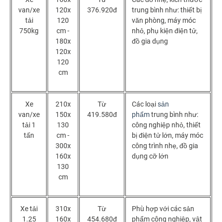
van/xe
120x
376.920đ
trung bình như: thiết bị
tải
120
văn phòng, máy móc
750kg
cm -
nhỏ, phụ kiện điện tử,
180x
đồ gia dụng
120x
120
cm
Xe
210x
Từ
Các loại
sản
van/xe
150x
419.580đ
phẩm
trung bình như:
tải 1
130
công nghiệp nhỏ, thiết
tấn
cm -
bị điện tử lớn, máy móc
300x
công trình nhẹ, đồ gia
160x
dụng cỡ lớn
130
cm
Xe tải
310x
Từ
Phù hợp với các sản
1.25
160x
454.680đ
phẩm công nghiệp, vật