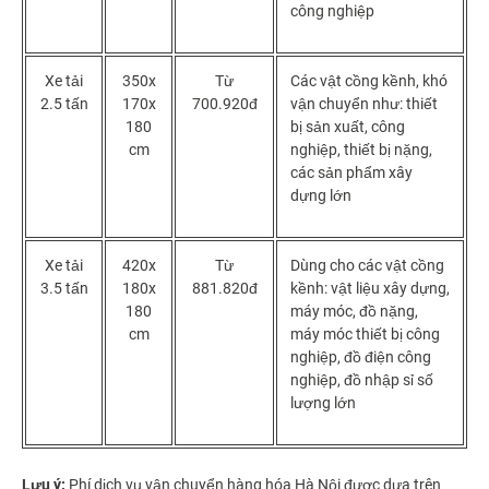
công nghiệp
Xe tải
350x
Từ
Các vật cồng kềnh, khó
2.5 tấn
170x
700.920đ
vận chuyển như: thiết
180
bị sản xuất, công
cm
nghiệp, thiết bị nặng,
các sản phẩm xây
dựng lớn
Xe tải
420x
Từ
Dùng cho các vật cồng
3.5 tấn
180x
881.820đ
kềnh: vật liệu xây dựng,
180
máy móc, đồ nặng,
cm
máy móc thiết bị công
nghiệp, đồ điện công
nghiệp, đồ nhập sỉ số
lượng lớn
Lưu ý:
Phí dịch vụ vận chuyển hàng hóa Hà Nội được dựa trên