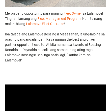
Meron pang opportunity para maging
Fleet Owner
sa Lalamove!
Tingnan lamang ang
Fleet Management Program
. Kumita nang
malaki bilang
Lalamove Fleet Operator
!
Iba talaga ang Lalamove Bossings! Maaasahan, lalung-lalo na sa
oras ng pangangailangan. Kaya naman the best ang
driver
partner opportunities
dito. At kita naman sa kwento ni Bossing
Ronaldo at Reynaldo na solid ang samahan ng ating mga
Lalamove Bossings! Sabi nga natin lagi, “Ganito kami sa
Lalamove!”