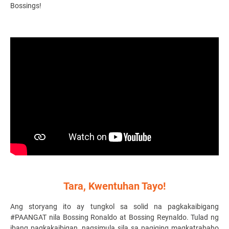
Bossings!
Tara, Kwentuhan Tayo!
Ang storyang ito ay tungkol sa solid na pagkakaibigang
#PAANGAT nila Bossing Ronaldo at Bossing Reynaldo. Tulad ng
ibang pagkakaibigan, nagsimula sila sa pagiging magkatrabaho