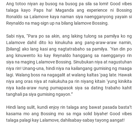
Ang totoo niyan ay busog na busog pa sila sa lomi! Good vibes
talaga kayo Paps ha! Maganda ang experience ni Bossing
Ronaldo sa Lalamove kaya naman siya naengganyong yayain si
Reynaldo na mag-sign up na bilang lalamove Bossing.
Sabi niya, “Para po sa akin, ang laking tulong sa pamilya ko ng
Lalamove dahil dito ko kinukuha ang pang-araw-araw namin,
[bilang] ako lang kasi ang nagtatrabaho sa pamilya. ‘Yan din po
ang kinuwento ko kay Reynaldo hanggang sa naengganyo rin
siya na maging Lalamove Bossing. Sinubukan niya at nagustuhan
niya rin! Unang-una, hindi niya na kailangang gumising ng maaga
lagi. Walang boss na nagagalit at walang kaltas ‘pag late. Hawak
niya ang oras niya at nakukuha pa rin niyang kitain ‘yung kinikita
niya kada-araw nung pumapasok siya sa dating trabaho kahit
tanghali pa siya gumising ngayon.”
Hindi lang sulit, kundi enjoy rin talaga ang bawat pasada basta’t
kasama mo ang Bossing mo sa mga solid biyahe! Good vibes
talaga palagi kay Lalamove, dahilsabay-sabay tayong aangat!