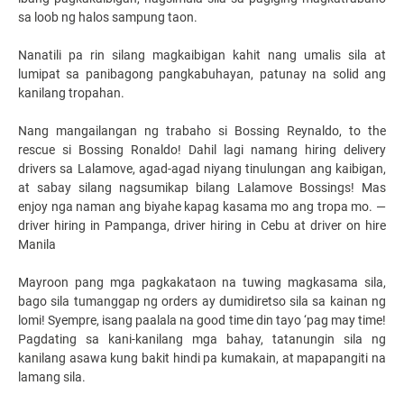
sa loob ng halos sampung taon.
Nanatili pa rin silang magkaibigan kahit nang umalis sila at
lumipat sa panibagong pangkabuhayan, patunay na solid ang
kanilang tropahan.
Nang mangailangan ng trabaho si Bossing Reynaldo, to the
rescue si Bossing Ronaldo! Dahil lagi namang
hiring delivery
drivers
sa Lalamove, agad-agad niyang tinulungan ang kaibigan,
at sabay silang nagsumikap bilang Lalamove Bossings! Mas
enjoy nga naman ang biyahe kapag kasama mo ang tropa mo.
—
driver hiring in Pampanga
,
driver hiring in Cebu
at
driver on hire
Manila
Mayroon pang mga pagkakataon na tuwing magkasama sila,
bago sila tumanggap ng orders ay dumidiretso sila sa kainan ng
lomi! Syempre, isang paalala na good time din tayo ‘pag may time!
Pagdating sa kani-kanilang mga bahay, tatanungin sila ng
kanilang asawa kung bakit hindi pa kumakain, at mapapangiti na
lamang sila.